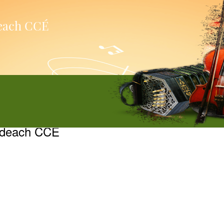
deach CCÉ
áideach CCÉ