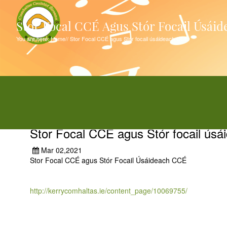
Stor Focal CCÉ Agus Stór Focail Úsái
You are here:
Home
//
Stor Focal CCÉ agus Stór focail úsáideach CCÉ
Stor Focal CCÉ agus Stór focail ús
Mar 02,2021
Stor Focal CCÉ
agus Stór Focail Úsáideach CCÉ
http://kerrycomhaltas.ie/content_page/10069755/